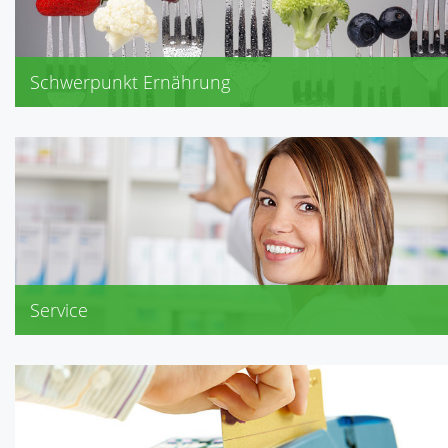
Schwerpunkt Ernährung
Akne, Neurodermitis
Cholesterin, Diabetes, Übergewicht
Gicht, Senioren
Schwangerschaft, Stillzeit
Service
Reisemedizinische Beratung