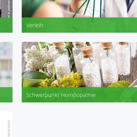
Verleih
Babywaagen
Blutdruckmessgeräte
Pariboy
elektrische Milchpumpen
Schwerpunkt Homöopathie
Biochemie/Schüssler-Salze