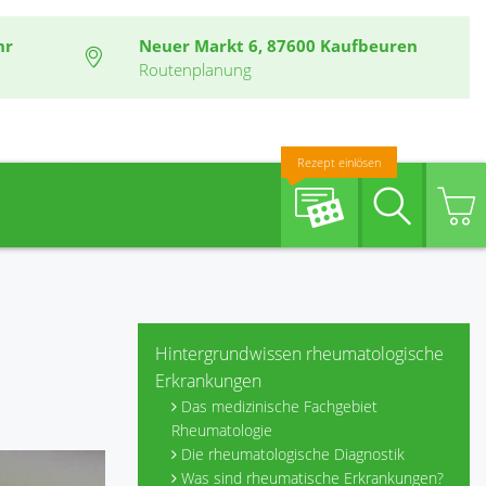
hr
Neuer Markt 6, 87600 Kaufbeuren
Routenplanung
Rezept einlösen
Suche
Hintergrundwissen rheumatologische
Erkrankungen
Das medizinische Fachgebiet
Rheumatologie
Die rheumatologische Diagnostik
Was sind rheumatische Erkrankungen?