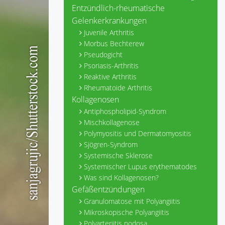
Entzündlich-rheumatische
Gelenkerkrankungen
Juvenile Arthritis
Morbus Bechterew
Pseudogicht
Psoriasis-Arthritis
Reaktive Arthritis
Rheumatoide Arthritis
Kollagenosen
Antiphospholipid-Syndrom
Mischkollagenose
Polymyositis und Dermatomyositis
Sjögren-Syndrom
Systemische Sklerose
Systemischer Lupus erythematodes
Was sind Kollagenosen?
Gefäßentzündungen
Granulomatose mit Polyangiitis
Mikroskopische Polyangiitis
Polyarteriitis nodosa