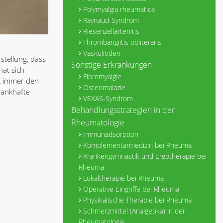
Polymyalgia rheumatica
Raynaud-Syndrom
Riesenzellarteriitis
Thrombangiitis obliterans
Vaskulitiden
stellung, dass
Sonstige Erkrankungen
at sich
Fibromyalgie
t immer den
Osteomalazie
rankhafte
VEXAS-Syndrom
Behandlungsstrategien in der
Rheumatologie
Immunadsorption
Komplementärmedizin bei Rheuma
Krankengymnastik und Ergotherapie bei
Rheuma
Lokaltherapie bei Rheuma
Operative Eingriffe bei Rheuma
Physikalische Therapie bei Rheuma
Schmerzmittel (Analgetika) in der
Rheumatologie