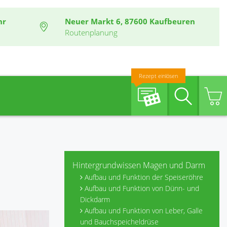
hr
Neuer Markt 6, 87600 Kaufbeuren
Routenplanung
Rezept einlösen
Suche
Hintergrundwissen Magen und Darm
Aufbau und Funktion der Speiseröhre
Aufbau und Funktion von Dünn- und
Dickdarm
Aufbau und Funktion von Leber, Galle
und Bauchspeicheldrüse