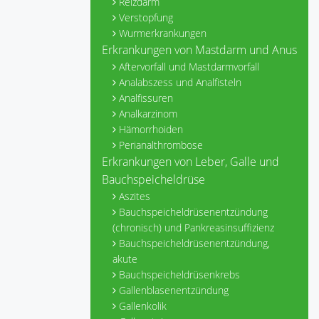
Reizdarm
Verstopfung
Wurmerkrankungen
Erkrankungen von Mastdarm und Anus
Aftervorfall und Mastdarmvorfall
Analabszess und Analfisteln
Analfissuren
Analkarzinom
Hämorrhoiden
Perianalthrombose
Erkrankungen von Leber, Galle und
Bauchspeicheldrüse
Aszites
Bauchspeicheldrüsenentzündung
(chronisch) und Pankreasinsuffizienz
Bauchspeicheldrüsenentzündung,
akute
Bauchspeicheldrüsenkrebs
Gallenblasenentzündung
Gallenkolik