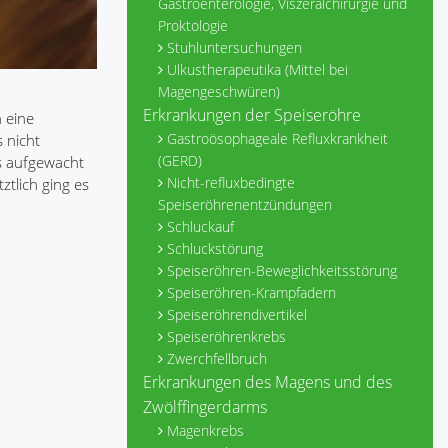
Gastroenterologie, Viszeralchirurgie und
Proktologie
Stuhluntersuchungen
Ulkustherapeutika (Mittel bei
Magengeschwüren)
Erkrankungen der Speiseröhre
 eine
Gastroösophageale Refluxkrankheit
 nicht
(GERD)
s aufgewacht
Nicht-refluxbedingte
ztlich ging es
Speiseröhrenentzündungen
Schluckauf
Schluckstörung
Speiseröhren-Beweglichkeitsstörung
Speiseröhren-Krampfadern
Speiseröhrendivertikel
Speiseröhrenkrebs
Zwerchfellbruch
Erkrankungen des Magens und des
Zwölffingerdarms
Magenkrebs