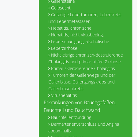
Gallensteine
Gelbsucht
Gutartige Lebertumoren, Leberkrebs
und Lebermetastasen
Hepatitis, chronische
Hepatitis, nicht virusbedingt
Leberschädigung, alkoholische
Leberzirrhose
Nicht eitrige chronisch-destruierende
Cholangitis und primär biliäre Zirrhose
Primär sklerosierende Cholangitis
Tumoren der Gallenwege und der
Gallenblase, Gallengangskrebs und
Gallenblasenkrebs
Virushepatitis
Erkrankungen von Bauchgefäßen,
Bauchfell und Bauchwand
Bauchfellentzündung
Darmarterienverschluss und Angina
abdominalis